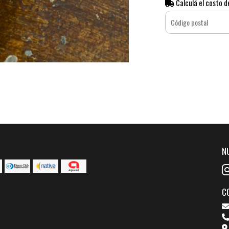
Calculá el costo d
N
C