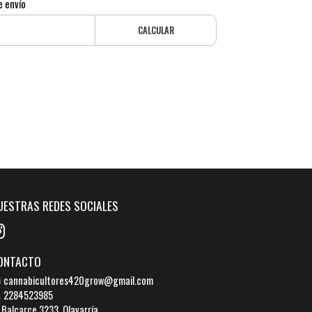
e envío
CALCULAR
UESTRAS REDES SOCIALES
ONTACTO
cannabicultores420grow@gmail.com
2284523985
Balcarce 3233, Olavarría