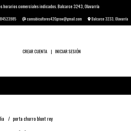
s horarios comerciales indicados. Balcarce 3243, Olavarría
84523985
cannabicultores420grow@gmail.com
Balcarce 3233, Olavarría
CREAR CUENTA
INICIAR SESIÓN
lia
porta churro blunt rey