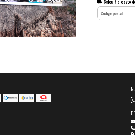
Calculá el costo d
N
C