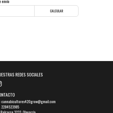
e envío
CALCULAR
UESTRAS REDES SOCIALES
ONTACTO
cannabicultores420grow@gmail.com
2284523985
Balcarce 3233, Olavarría