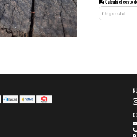
Calculá el costo d
N
C