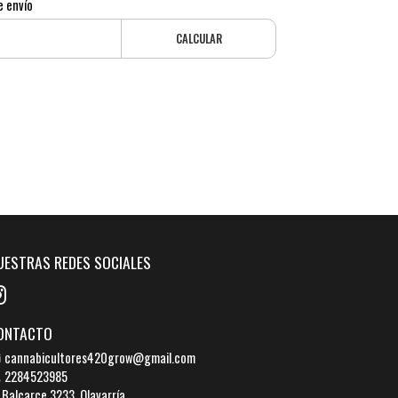
e envío
CALCULAR
UESTRAS REDES SOCIALES
ONTACTO
cannabicultores420grow@gmail.com
2284523985
Balcarce 3233, Olavarría