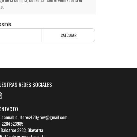
go de la compra, consultar con el vendedor si el
to.
e envío
CALCULAR
UESTRAS REDES SOCIALES
ONTACTO
cannabicultores420grow@gmail.com
2284523985
Balcarce 3233, Olavarría
Botón de arrepentimiento