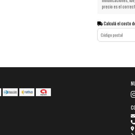
modificaciones, lue
precio es el correc
Calculá el costo d
N
C