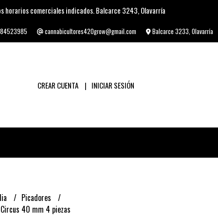
s horarios comerciales indicados. Balcarce 3243, Olavarría
84523985
cannabicultores420grow@gmail.com
Balcarce 3233, Olavarría
CREAR CUENTA
INICIAR SESIÓN
lia
Picadores
g Circus 40 mm 4 piezas