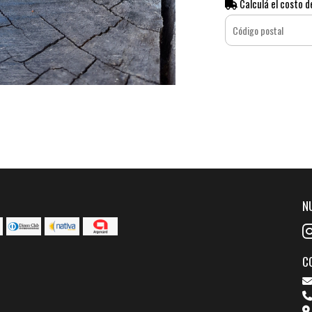
Calculá el costo d
N
C