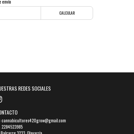
e envío
CALCULAR
UESTRAS REDES SOCIALES
ONTACTO
cannabicultores420grow@gmail.com
2284523985
Balcarce 3233, Olavarría