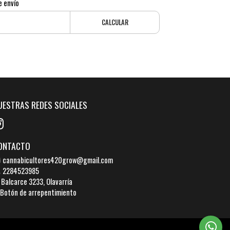
e envío
CALCULAR
UESTRAS REDES SOCIALES
ONTACTO
cannabicultores420grow@gmail.com
2284523985
Balcarce 3233, Olavarría
Botón de arrepentimiento