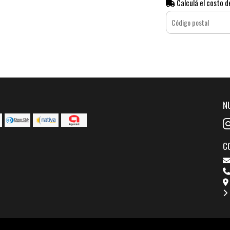
Calculá el costo d
N
C