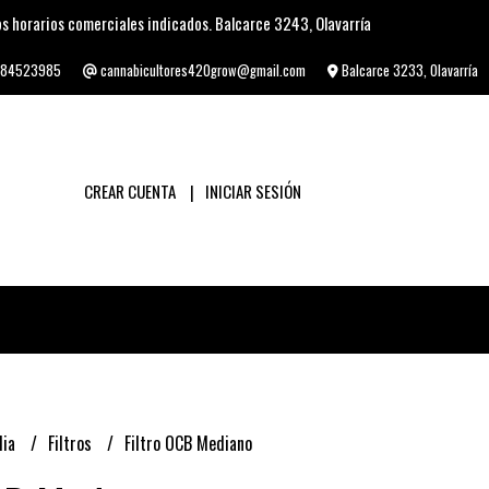
s horarios comerciales indicados. Balcarce 3243, Olavarría
84523985
cannabicultores420grow@gmail.com
Balcarce 3233, Olavarría
CREAR CUENTA
INICIAR SESIÓN
lia
Filtros
Filtro OCB Mediano