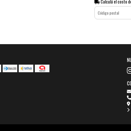
Calculá el costo d
N
C