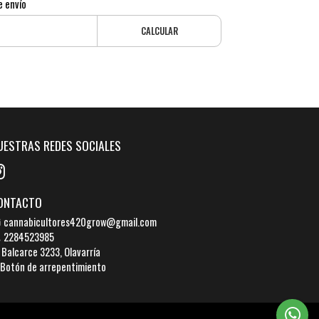
e envío
CALCULAR
UESTRAS REDES SOCIALES
ONTACTO
cannabicultores420grow@gmail.com
2284523985
Balcarce 3233, Olavarría
Botón de arrepentimiento