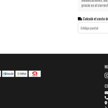
modificaciones, lue
precio es el correc
Calculá el costo d
N
C