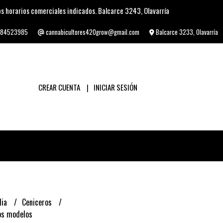
s horarios comerciales indicados. Balcarce 3243, Olavarría
84523985
cannabicultores420grow@gmail.com
Balcarce 3233, Olavarría
CREAR CUENTA
INICIAR SESIÓN
lia
Ceniceros
os modelos