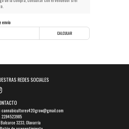
go de la compra, consultar con el vendedor si el
to.
e envío
CALCULAR
UESTRAS REDES SOCIALES
ONTACTO
cannabicultores420grow@gmail.com
2284523985
Balcarce 3233, Olavarría
Botón de arrepentimiento