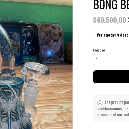
BONG B
$49.500,00
Ver cuotas y des
Cantidad
Los precios po
modificaciones, lue
precio es el correc