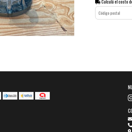
Calculá el costo d
N
C