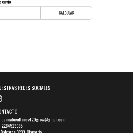
e envío
CALCULAR
UESTRAS REDES SOCIALES
ONTACTO
cannabicultores420grow@gmail.com
2284523985
Balcarce 3233, Olavarría