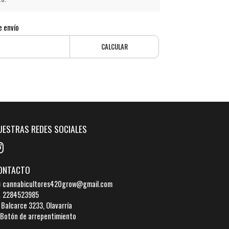
e envío
CALCULAR
UESTRAS REDES SOCIALES
ONTACTO
cannabicultores420grow@gmail.com
2284523985
Balcarce 3233, Olavarría
Botón de arrepentimiento