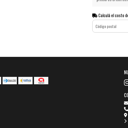
Calculá el costo d
N
C