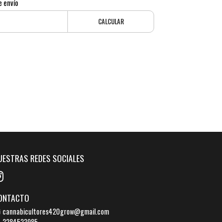
e envío
CALCULAR
UESTRAS REDES SOCIALES
ONTACTO
cannabicultores420grow@gmail.com
2284523985