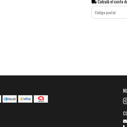
Calculá el costo d
N
C