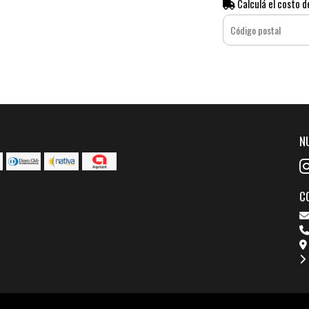
Calculá el costo d
N
C