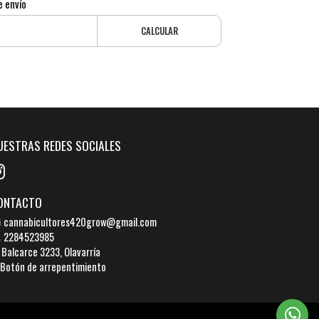
e envío
CALCULAR
UESTRAS REDES SOCIALES
ONTACTO
cannabicultores420grow@gmail.com
2284523985
Balcarce 3233, Olavarría
Botón de arrepentimiento