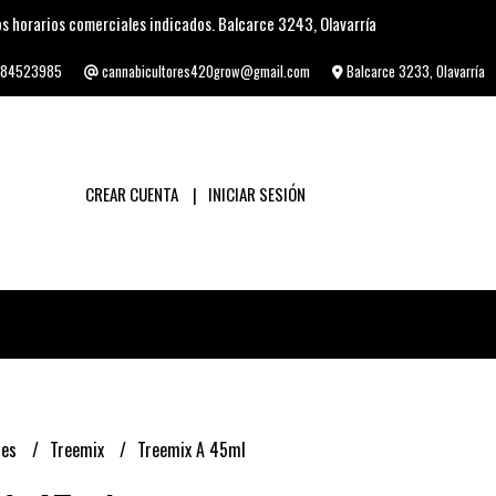
s horarios comerciales indicados. Balcarce 3243, Olavarría
84523985
cannabicultores420grow@gmail.com
Balcarce 3233, Olavarría
CREAR CUENTA
INICIAR SESIÓN
tes
Treemix
Treemix A 45ml